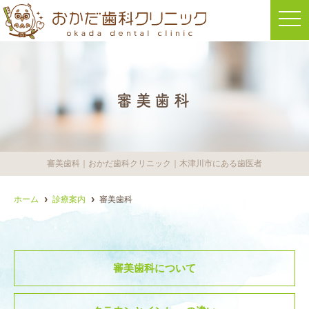
t
o
g
g
l
e
n
a
審美歯科
v
i
g
a
t
i
o
審美歯科｜おかだ歯科クリニック｜木津川市にある歯医者
n
ホーム
診療案内
審美歯科
審美歯科について