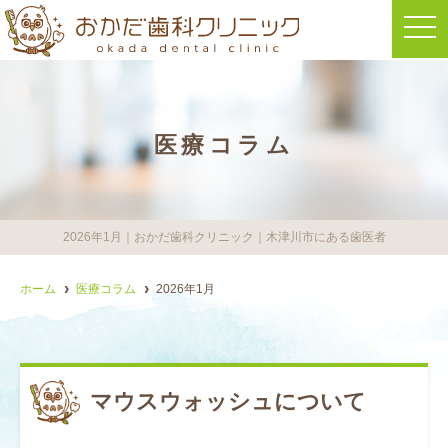
t
o
g
g
l
e
n
a
医療コラム
v
i
g
a
t
i
o
2026年1月｜おかだ歯科クリニック｜木津川市にある歯医者
n
ホーム
医療コラム
2026年1月
マウスウォッシュについて