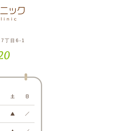
丁目6-1
20
金
土
日
●
▲
／